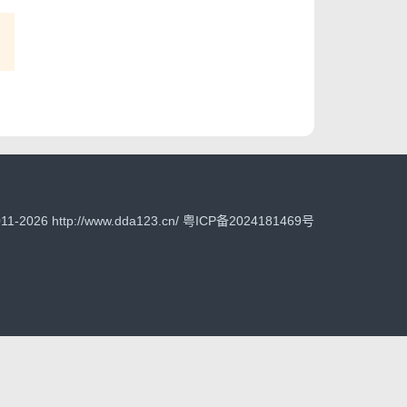
-2026 http://www.dda123.cn/
粤ICP备2024181469号