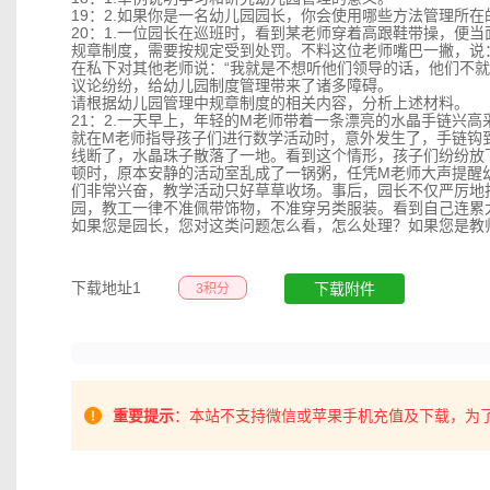
19：2.如果你是一名幼儿园园长，你会使用哪些方法管理所
20：1.一位园长在巡班时，看到某老师穿着高跟鞋带操，便
规章制度，需要按规定受到处罚。不料这位老师嘴巴一撇，说：
在私下对其他老师说：“我就是不想听他们领导的话，他们不就
议论纷纷，给幼儿园制度管理带来了诸多障碍。
请根据幼儿园管理中规章制度的相关内容，分析上述材料。
21：2.一天早上，年轻的M老师带着一条漂亮的水晶手链兴
就在M老师指导孩子们进行数学活动时，意外发生了，手链钩到
线断了，水晶珠子散落了一地。看到这个情形，孩子们纷纷放
顿时，原本安静的活动室乱成了一锅粥，任凭M老师大声提醒幼
们非常兴奋，教学活动只好草草收场。事后，园长不仅严厉地
园，教工一律不准佩带饰物，不准穿另类服装。看到自己连累
如果您是园长，您对这类问题怎么看，怎么处理？如果您是教
下载地址1
下载附件
3积分
重要提示
：本站不支持微信或苹果手机充值及下载，为