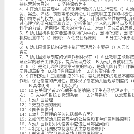
持以营利为目的
B.坚持保教为主
4：4.在幼儿园管理中，如何采用行政的方法进行管理（）
A.
幼
资、奖金、津贴、罚款等形式调动幼儿园教职工工作的积极性
构和领导者的权力，运用指示、决定、计划和指令性规章制度
过心理学的研究成果和方法，分析集体与个人的心理特点及规
科学的力量，运用精神观念的宣传方式，对幼儿园成员的思想
5：5.幼儿园机构设置要坚持以“事”为中心，因“事”设职，因“
机构设置中的（）原则？
A.
任务目标原则
B.分工写作原
则
6：6.幼儿园组织机构设置中执行管理层的主要是（）
A.
园长
育员
7：7.幼儿园规章制度的保障作用体现在（）
A.
让教职工能够按
证正常的教养工作秩序，提高管理成效
B.为幼儿园教职工
8：8.（）是幼儿园各项规章制度的核心，是幼儿园各类工作
员性规章制度
B.部门性规章制度
B.岗位责任制度
9：9.在制定幼儿园规章制度的时候，要注意制定的规章不能
作用，保证制度的严肃性。这体现了制定幼儿园规章制度的（
B.具体明确
B.切实可行
10：10.在美国学者U?布朗芬布伦纳提出了生态系统理论中
次：（）
A.
中间系统
B.微观系统
B.外层系统
B.宏观系
11：1.幼儿园管理
12：2.效益办园的原则
13：3.园长负责制
14：1.幼儿园管理的任务包括哪些方面？
15：2.如何理解幼儿园管理中的公益性和非单纯营利性原则？
16：3.幼儿园组织机构设置中应该注意哪些问题？
17：4.制定幼儿园规章制度应该注意哪些原则？
18：1.举例说明学习和研究幼儿园管理的意义。