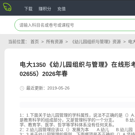
下载
赚积分
充值
当前位置：
首页
>
所有资源
>
《幼儿园组织与管理》资源
>
电大
电大1350《幼儿园组织与管理》在线形
02655）2026年春
最近更新：2019-05-26
1：1.下面关于幼儿园管理的学科属性，说法不正确的是（）
A.
是教育科学的组成部分，又是管理科学的一个分支。
B.
学、教育学、医学、哲学等学科体系没有任何关系。
2：2.幼儿园管理应该以（）发展为本
A.
幼儿
B.幼儿园
3：3.关于幼儿园管理的原则，下面哪项是不正确的（）
A.
坚持